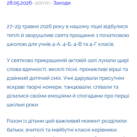
28.05.2026
–
admin
–
Заходи
27–29 травня 2026 року в нашому ліцеї відбулися
теплі й зворушливі свята прощання з початковою
школою для учнів 4-А, 4-Б, 4-В та 4-Г класів.
У святково прикрашеній актовій залі лунали щирі
слова вдячності, веселі пісні, проникливі вірші та
дзвінкий дитячий сміх. Учні дарували присутнім
яскраві творчі номери, танцювали, співали та
ділилися своїми емоціями й спогадами про перші
шкільні роки.
Разом із дітьми цей важливий момент розділили
батьки, вчителі та майбутні класні керівники,