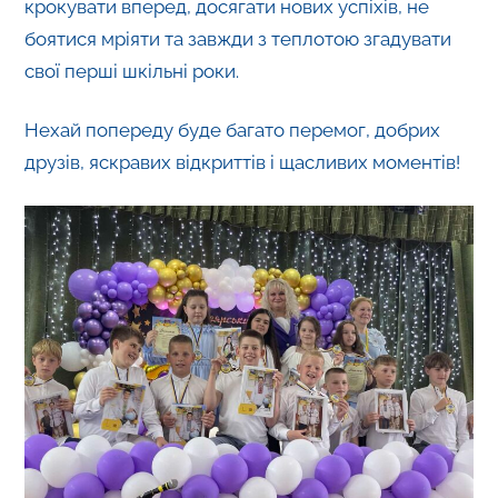
крокувати вперед, досягати нових успіхів, не
боятися мріяти та завжди з теплотою згадувати
свої перші шкільні роки.
Нехай попереду буде багато перемог, добрих
друзів, яскравих відкриттів і щасливих моментів!