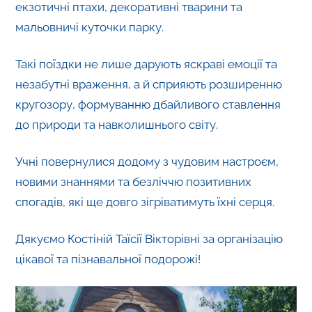
екзотичні птахи, декоративні тварини та
мальовничі куточки парку.
Такі поїздки не лише дарують яскраві емоції та
незабутні враження, а й сприяють розширенню
кругозору, формуванню дбайливого ставлення
до природи та навколишнього світу.
Учні повернулися додому з чудовим настроєм,
новими знаннями та безліччю позитивних
спогадів, які ще довго зігріватимуть їхні серця.
Дякуємо Костіній Таїсії Вікторівні за організацію
цікавої та пізнавальної подорожі!