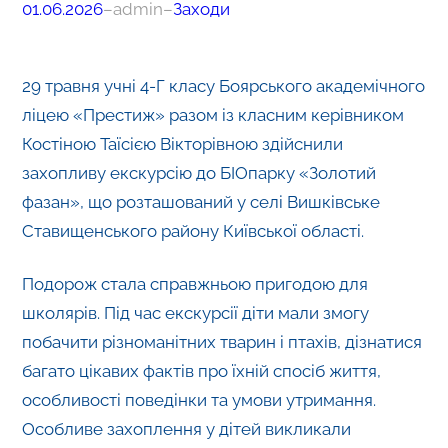
01.06.2026
–
admin
–
Заходи
29 травня учні 4-Г класу Боярського академічного
ліцею «Престиж» разом із класним керівником
Костіною Таїсією Вікторівною здійснили
захопливу екскурсію до БІОпарку «Золотий
фазан», що розташований у селі Вишківське
Ставищенського району Київської області.
Подорож стала справжньою пригодою для
школярів. Під час екскурсії діти мали змогу
побачити різноманітних тварин і птахів, дізнатися
багато цікавих фактів про їхній спосіб життя,
особливості поведінки та умови утримання.
Особливе захоплення у дітей викликали