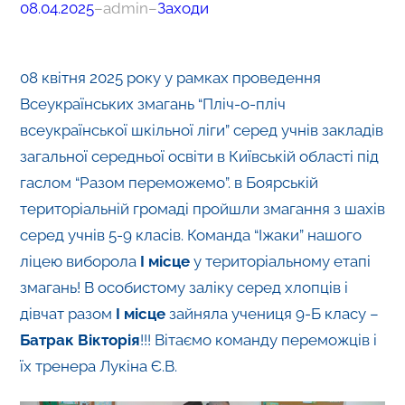
08.04.2025
–
admin
–
Заходи
08 квітня 2025 року у рамках проведення
Всеукраїнських змагань “Пліч-о-пліч
всеукраїнської шкільної ліги” серед учнів закладів
загальної середньої освіти в Київській області під
гаслом “Разом переможемо”. в Боярській
територіальній громаді пройшли змагання з шахів
серед учнів 5-9 класів. Команда “Іжаки” нашого
ліцею виборола
І місце
у територіальному етапі
змагань! В особистому заліку серед хлопців і
дівчат разом
І місце
зайняла учениця 9-Б класу –
Батрак Вікторія
!!! Вітаємо команду переможців і
їх тренера Лукіна Є.В.