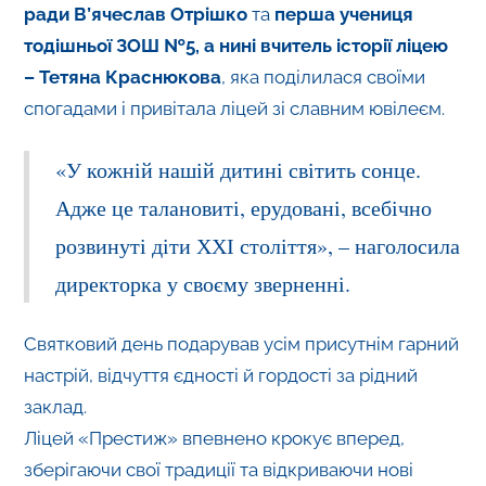
ради В’ячеслав Отрішко
та
перша учениця
тодішньої ЗОШ №5, а нині вчитель історії ліцею
– Тетяна Краснюкова
, яка поділилася своїми
спогадами і привітала ліцей зі славним ювілеєм.
«У кожній нашій дитині світить сонце.
Адже це талановиті, ерудовані, всебічно
розвинуті діти ХХІ століття», – наголосила
директорка у своєму зверненні.
Святковий день подарував усім присутнім гарний
настрій, відчуття єдності й гордості за рідний
заклад.
Ліцей «Престиж» впевнено крокує вперед,
зберігаючи свої традиції та відкриваючи нові