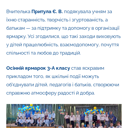
Вчителька
Притула Є. В.
подякувала учням за
їхню старанність, творчість і згуртованість, а
батькам — за підтримку та допомогу в організації
ярмарку. Усі згодилися, що такі заходи виховують
у дітей працелюбність, взаємодопомогу, почуття
спільності та любов до традицій.
Осінній ярмарок 3-А класу
став яскравим
прикладом того, як шкільні події можуть
об’єднувати дітей, педагогів і батьків, створюючи
справжню атмосферу радості й добра.