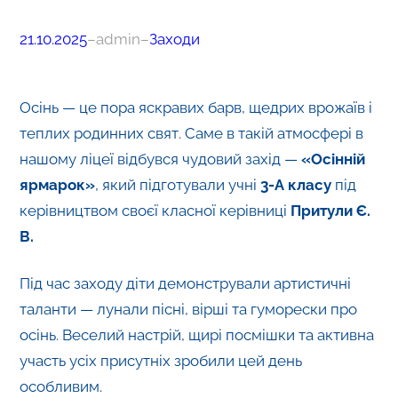
21.10.2025
–
admin
–
Заходи
Осінь — це пора яскравих барв, щедрих врожаїв і
теплих родинних свят. Саме в такій атмосфері в
нашому ліцеї відбувся чудовий захід —
«Осінній
ярмарок»
, який підготували учні
3-А класу
під
керівництвом своєї класної керівниці
Притули Є.
В.
Під час заходу діти демонстрували артистичні
таланти — лунали пісні, вірші та гуморески про
осінь. Веселий настрій, щирі посмішки та активна
участь усіх присутніх зробили цей день
особливим.