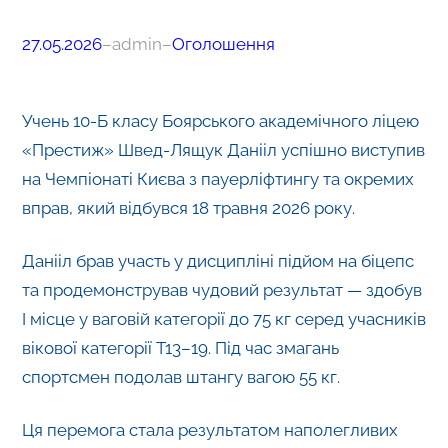
27.05.2026
–
admin
–
Оголошення
Учень 10-Б класу Боярського академічного ліцею
«Престиж» Швед-Лящук Данііл успішно виступив
на Чемпіонаті Києва з пауерліфтингу та окремих
вправ, який відбувся 18 травня 2026 року.
Данііл брав участь у дисципліні підйом на біцепс
та продемонстрував чудовий результат — здобув
І місце у ваговій категорії до 75 кг серед учасників
вікової категорії T13–19. Під час змагань
спортсмен подолав штангу вагою 55 кг.
Ця перемога стала результатом наполегливих